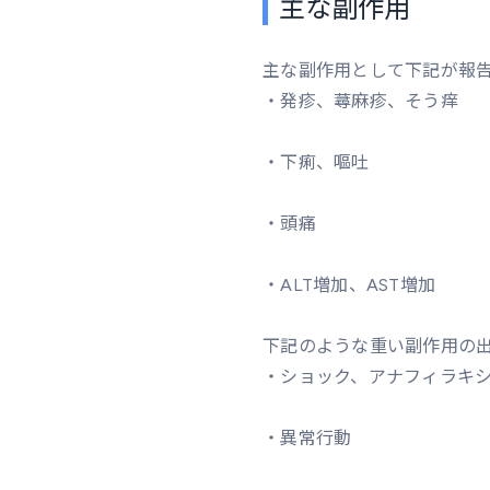
主な副作用
主な副作用として下記が報
・発疹、蕁麻疹、そう痒
・下痢、嘔吐
・頭痛
・ALT増加、AST増加
下記のような重い副作用の
・ショック、アナフィラキ
・異常行動